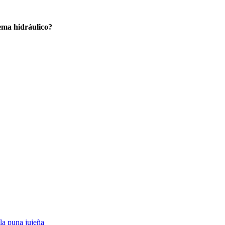
tema hidráulico?
a puna jujeña