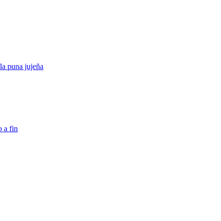
a puna jujeña
 a fin